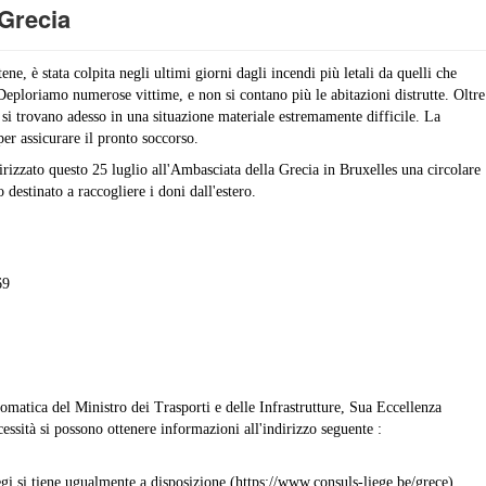
 Grecia
ene, è stata colpita negli ultimi giorni dagli incendi più letali da quelli che
eploriamo numerose vittime, e non si contano più le abitazioni distrutte. Oltre
i si trovano adesso in una situazione materiale estremamente difficile. La
er assicurare il pronto soccorso.
dirizzato questo 25 luglio all'Ambasciata della Grecia in Bruxelles una circolare
 destinato a raccogliere i doni dall'estero.
69
plomatica del Ministro dei Trasporti e delle Infrastrutture, Sua Eccellenza
ssità si possono ottenere informazioni all'indirizzo seguente :
egi si tiene ugualmente a disposizione (https://www.consuls-liege.be/grece).