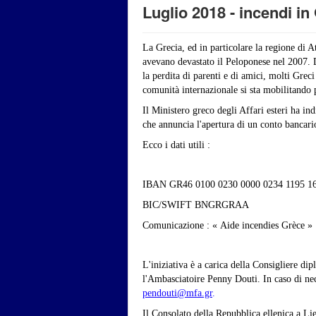
Luglio 2018 - incendi in
La Grecia, ed in particolare la regione di At
avevano devastato il Peloponese nel 2007. D
la perdita di parenti e di amici, molti Grec
comunità internazionale si sta mobilitando p
Il Ministero greco degli Affari esteri ha in
che annuncia l'apertura di un conto bancario
Ecco i dati utili :
IBAN GR46 0100 0230 0000 0234 1195 1
BIC/SWIFT BNGRGRAA
Comunicazione : « Aide incendies Grèce »
L'iniziativa è a carica della Consigliere di
l'Ambasciatoire Penny Douti. In caso di nece
pendouti@mfa.gr
.
Il Consolato della Repubblica ellenica a Li