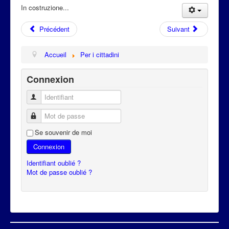
Attualità
In costruzione...
Précédent
Suivant
Accueil
Per i cittadini
Connexion
Identifiant
Mot de passe
Se souvenir de moi
Connexion
Identifiant oublié ?
Mot de passe oublié ?