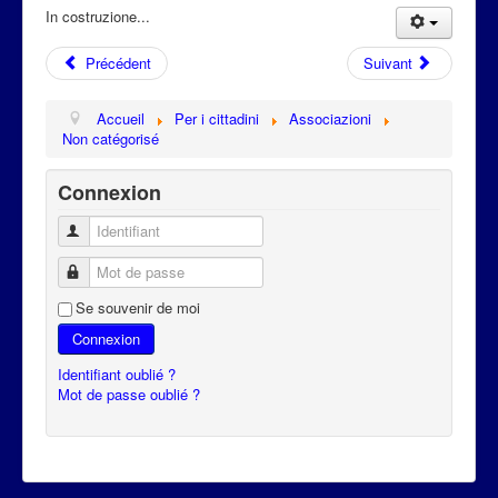
Attualità
In costruzione...
Précédent
Suivant
Accueil
Per i cittadini
Associazioni
Non catégorisé
Connexion
Identifiant
Mot de passe
Se souvenir de moi
Connexion
Identifiant oublié ?
Mot de passe oublié ?