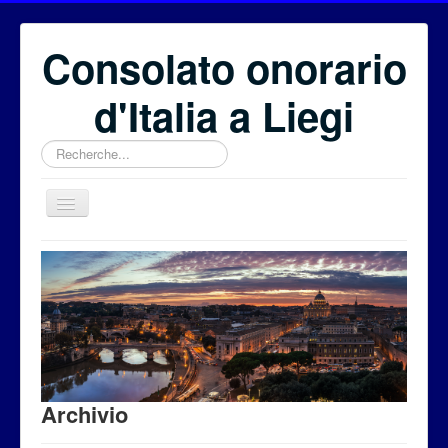
Consolato onorario
d'Italia a Liegi
Rechercher
Benvenuti
Il Consolato onorario
Il Consolato Generale
Eventi
Fondazione Euritalia
Archivio
Per i cittadini