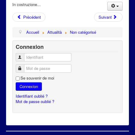
Attualità
In costruzione...
Précédent
Suivant
Accueil
Attualità
Non catégorisé
Connexion
Identifiant
Mot de passe
Se souvenir de moi
Connexion
Identifiant oublié ?
Mot de passe oublié ?