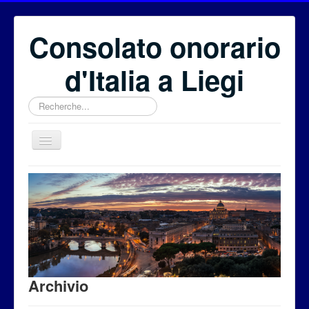
Consolato onorario
d'Italia a Liegi
Rechercher
Benvenuti
Il Consolato onorario
Il Consolato Generale
Eventi
Fondazione Euritalia
Archivio
Per i cittadini