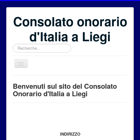
Consolato onorario
d'Italia a Liegi
Rechercher
Benvenuti
Benvenuti sul sito del Consolato
Il Consolato onorario
Onorario d'Italia a Liegi
Il Consolato Generale
Eventi
Fondazione Euritalia
Per i cittadini
INDIRIZZO