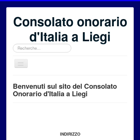
Consolato onorario
d'Italia a Liegi
Rechercher
Benvenuti
Benvenuti sul sito del Consolato
Il Consolato onorario
Onorario d'Italia a Liegi
Il Consolato Generale
Eventi
Fondazione Euritalia
Per i cittadini
INDIRIZZO