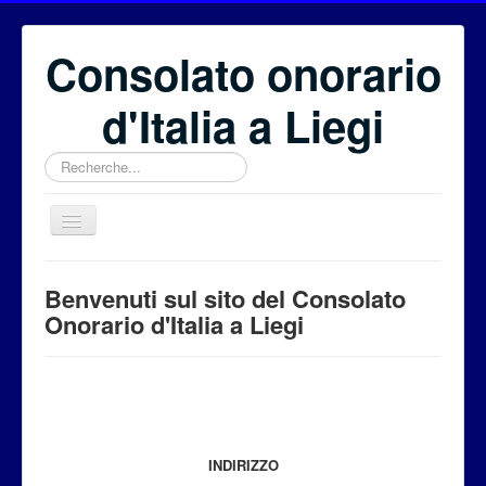
Consolato onorario
d'Italia a Liegi
Rechercher
Benvenuti
Benvenuti sul sito del Consolato
Il Consolato onorario
Onorario d'Italia a Liegi
Il Consolato Generale
Eventi
Fondazione Euritalia
Per i cittadini
INDIRIZZO