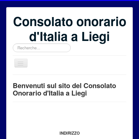
Consolato onorario
d'Italia a Liegi
Rechercher
Benvenuti
Benvenuti sul sito del Consolato
Il Consolato onorario
Onorario d'Italia a Liegi
Il Consolato Generale
Eventi
Fondazione Euritalia
Per i cittadini
INDIRIZZO